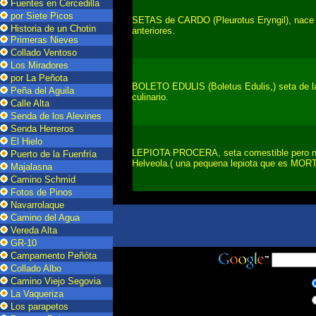
Fuentes en Cercedilla
por Siete Picos
SETAS de CARDO (Pleurotus Eryngil), nace 
Historia de un Chotin
anteriores.
Primeras Nieves
Collado Ventoso
Los Miradores
por La Peñota
BOLETO EDULIS (Boletus Edulis,) seta de la
Peña del Aguila
culinario.
Calle Alta
Senda de los Alevines
Senda Herreros
El Hielo
LEPIOTA PROCERA, seta comestible pero no 
Puerto de la Fuenfría
Helveola.( una pequena lepiota que es MOR
Majalasna
Camino Schmid
Fotos de Pinos
Navarrolaque
Camino del Agua
Vereda Alta
GR-10
Campamento Peñóta
Collado Albo
Camino Viejo Segovia
La Vaqueriza
Los parapetos