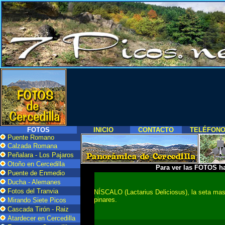
FOTOS
INICIO
CONTACTO
TELÉFON
Puente Romano
Calzada Romana
Peñalara - Los Pajaros
Otoño en Cercedilla
Para ver las FOTOS h
Puente de Enmedio
Ducha - Alemanes
Fotos del Tranvia
NÍSCALO (Lactarius Deliciosus), la seta mas
pinares.
Mirando Siete Picos
Cascada Tirón - Raiz
Atardecer en Cercedilla