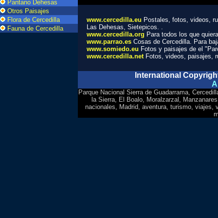
Pantano Dehesas
Otros Paisajes
Flora de Cercedilla
www.cercedilla.eu
Postales, fotos, videos, r
Las Dehesas, Sietepicos.
.
Fauna de Cercedilla
www.cercedilla.org
Para todos los que quiera
www.parrao.es
Cosas de Cercedilla. Para baja
www.somiedo.eu
Fotos y paisajes de el "Par
www.cercedilla.net
Fotos, videos, paisajes, 
International Copyrigh
A
Parque Nacional Sierra de Guadarrama, Cercedill
la Sierra, El Boalo, Moralzarzal, Manzanares 
nacionales, Madrid, aventura, turismo, viajes,
m