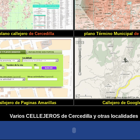
plano callejero
de Cercedilla
plano Término Municipal
de 
allejero de Paginas Amarillas
Callejero de Googl
Varios CELLEJEROS de Cercedilla y otras localidades