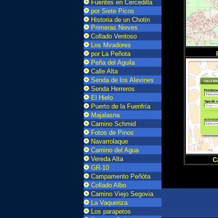
Fuentes en Cercedilla
por Siete Picos
Historia de un Chotin
Primeras Nieves
Collado Ventoso
Los Miradores
por La Peñota
Peña del Aguila
Calle Alta
Senda de los Alevines
Senda Herreros
El Hielo
Puerto de la Fuenfría
Majalasna
Camino Schmid
Fotos de Pinos
Navarrolaque
Camino del Agua
Vereda Alta
C
GR-10
Campamento Peñóta
Collado Albo
Camino Viejo Segovia
La Vaqueriza
Los parapetos